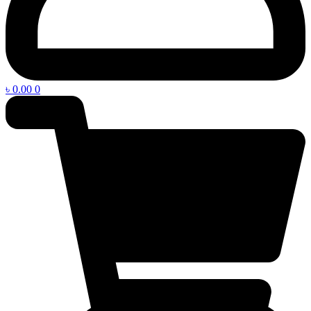
৳
0.00
0