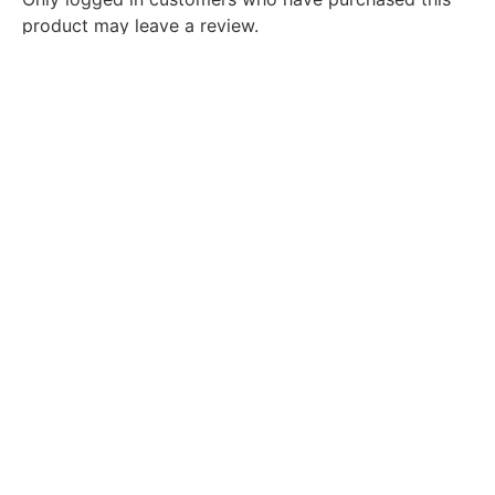
product may leave a review.
You might also like
Products not found.
About
Self Care
Shop
Your go-to destination for
My Account
quality products, exceptional
Returns/Refund
value, and a seamless
shopping experience
Quick Links
Contact
About Us
01958618239
Flat-7, Road 23,
Best Selling
House 162,