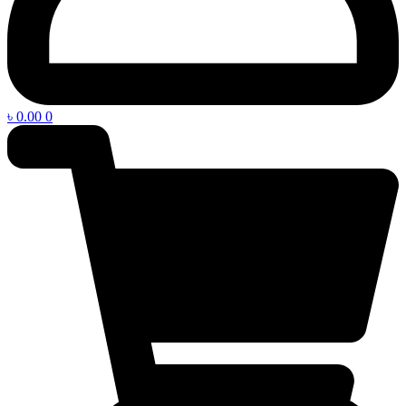
৳
0.00
0